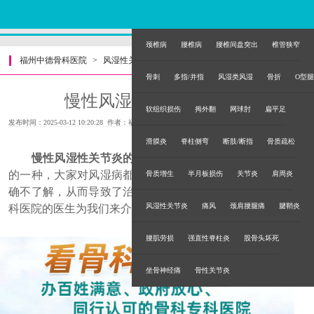
颈椎病
腰椎病
腰椎间盘突出
椎管狭窄
福州中德骨科医院
>
风湿性关节炎
>
骨刺
多指/并指
风湿类风湿
骨折
O型腿
慢性风湿性关节炎的症状
软组织损伤
拇外翻
网球肘
扁平足
发布时间：2025-03-12 10:20:28 作者：福州中德骨科医院
滑膜炎
脊柱侧弯
断肢/断指
骨质疏松
慢性风湿性关节炎的症状，
慢性风湿性关节炎是风湿病
的一种，大家对风湿病都很了解，但是对慢性风湿性关节炎
骨质增生
半月板损伤
关节炎
肩周炎
确不了解，从而导致了治疗的黄金时间，下面有福州中德骨
风湿性关节炎
痛风
颈肩腰腿痛
腱鞘炎
科医院的医生为我们来介绍。
腰肌劳损
强直性脊柱炎
股骨头坏死
坐骨神经痛
骨性关节炎