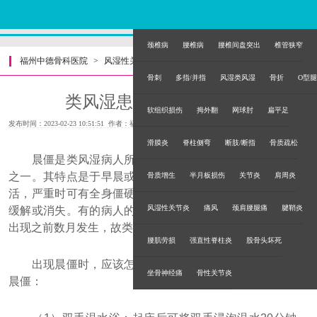
颈椎病
腰椎病
腰椎间盘突出
椎管狭窄
福州中德骨科医院
>
风湿性关节炎
>
骨刺
多指/并指
风湿类风湿
骨折
O型腿
类风湿患者如何应对晨僵
软组织损伤
拇外翻
网球肘
扁平足
发布时间：2023-02-23 10:51:51 作者：福州中德骨科医院
滑膜炎
脊柱侧弯
断肢/断指
骨质疏松
晨僵是类风湿病人所必备的症状，也是诊断本病的依据
之一。其特点是于早晨或睡醒之后出现关节僵硬、活动不灵
骨质增生
半月板损伤
关节炎
肩周炎
活，严重时可有全身僵硬感，起床后经活动或温暖后，即觉
风湿性关节炎
痛风
颈肩腰腿痛
腱鞘炎
缓解或消失。有的病人的早晨全身僵硬感现象可在关节症状
出现之前数月发生，故类风湿又有晨僵病之称。
腰肌劳损
强直性脊柱炎
股骨头坏死
出现晨僵时，应该怎么办？做好以下动作可以帮助消除
坐骨神经痛
骨性关节炎
晨僵：