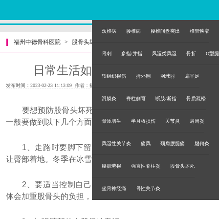
颈椎病
腰椎病
腰椎间盘突出
椎管狭窄
福州中德骨科医院
>
股骨头坏死
>
骨刺
多指/并指
风湿类风湿
骨折
O型腿
日常生活如何预防股骨头坏死
软组织损伤
拇外翻
网球肘
扁平足
发布时间：2023-02-23 11:13:09 作者：福州中德骨科医院
滑膜炎
脊柱侧弯
断肢/断指
骨质疏松
要想预防股骨头坏死，就要体现在日常工作、生活中，
一般要做到以下几个方面：
骨质增生
半月板损伤
关节炎
肩周炎
风湿性关节炎
痛风
颈肩腰腿痛
腱鞘炎
1、走路时要脚下留神、避免摔跤，若滑倒时尽量不要
让臀部着地。冬季在冰雪地行走时，要注意鞋底防滑。
腰肌劳损
强直性脊柱炎
股骨头坏死
2、要适当控制自己的体重，以免身体过胖，过胖的身
坐骨神经痛
骨性关节炎
体会加重股骨头的负担，造成股骨头坏死。