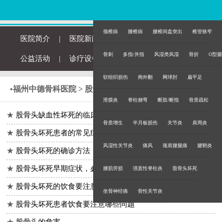
颈椎病
腰椎病
腰椎间盘突出
椎管狭窄
医院简介
|
医院新闻
|
专家团队
|
特色技术
骨刺
多指/并指
风湿类风湿
骨折
O型腿
公益活动
|
诊疗设备
|
康复案例
|
来院路线
软组织损伤
拇外翻
网球肘
扁平足
•
福州中德骨科医院
>
股骨头坏死
>
滑膜炎
脊柱侧弯
断肢/断指
骨质疏松
★
股骨头缺血性坏死的临床表现如何？
骨质增生
半月板损伤
关节炎
肩周炎
★
股骨头坏死患者的常见症状？
风湿性关节炎
痛风
颈肩腰腿痛
腱鞘炎
★
股骨头坏死的确诊方法
★
股骨头坏死早期症状，必须了解的问题
腰肌劳损
强直性脊柱炎
股骨头坏死
★
股骨头坏死的饮食要注意什么
坐骨神经痛
骨性关节炎
★
股骨头坏死患者饮食要注意哪些问题
★
股骨头的危害