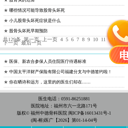
★
哪些情况可能导致股骨头坏死
★
小儿股骨头坏死症状是什么
★
股骨头坏死早期预防
共129条
第一页
上一页
4
5
6
7
8
9
10
11
12
下一页
最后一页
★
医保、新农合参保人员住院医疗待遇标准
★
中国太平洋财产保险有限公司福建分支与中德签约啦！
★
你在晒诗和远方，这里的的医生们却在……
医生电话：0591-86251881
医院地址：福州市六一北路171号
版权© 福州中德骨科医院
闽ICP备16013431号-1
(闽-榕)医广【2026】第01-14-04号