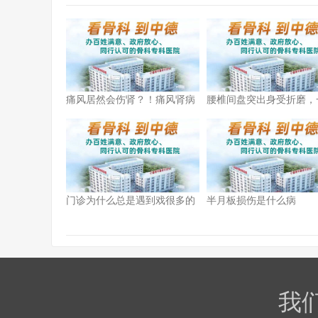
痛风居然会伤肾？！痛风肾病
腰椎间盘突出身受折磨，
可怕吗？
小方法，轻松让你摆脱腰
病！
门诊为什么总是遇到戏很多的
半月板损伤是什么病
病人！
我