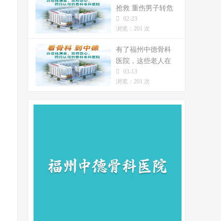
抢救 重伤男子转危
02-23
为安
浏览：201 次
有了福州中德骨科
医院，这些老人在
03-13
今年重阳节站起来
浏览：201 次
了