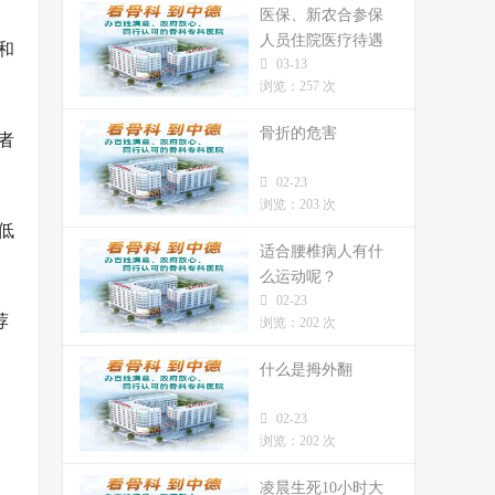
医保、新农合参保
人员住院医疗待遇
和
03-13
标准
浏览：257 次
骨折的危害
者
02-23
浏览：203 次
低
适合腰椎病人有什
么运动呢？
02-23
荐
浏览：202 次
什么是拇外翻
02-23
浏览：202 次
凌晨生死10小时大