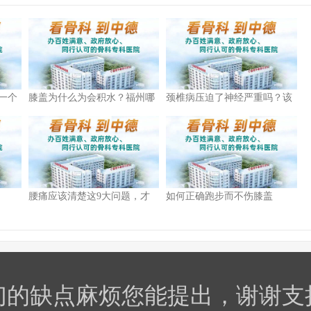
一个
膝盖为什么为会积水？福州哪
颈椎病压迫了神经严重吗？该
椎
家医院看关节好的？
怎么办？
腰痛应该清楚这9大问题，才
如何正确跑步而不伤膝盖
能少走冤枉路!福州哪家医院能
治疗？
们的缺点麻烦您能提出，谢谢支