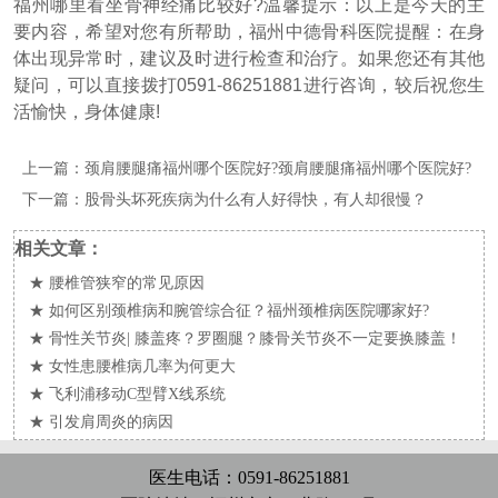
福州哪里看坐骨神经痛比较好?温馨提示：以上是今天的主
要内容，希望对您有所帮助，福州中德骨科医院提醒：在身
体出现异常时，建议及时进行检查和治疗。如果您还有其他
疑问，可以直接拨打0591-86251881进行咨询，较后祝您生
活愉快，身体健康!
上一篇：
颈肩腰腿痛福州哪个医院好?颈肩腰腿痛福州哪个医院好?
下一篇：
股骨头坏死疾病为什么有人好得快，有人却很慢？
相关文章：
★
腰椎管狭窄的常见原因
★
如何区别颈椎病和腕管综合征？福州颈椎病医院哪家好?
★
骨性关节炎| 膝盖疼？罗圈腿？膝骨关节炎不一定要换膝盖！
★
女性患腰椎病几率为何更大
★
飞利浦移动C型臂X线系统
★
引发肩周炎的病因
医生电话：0591-86251881