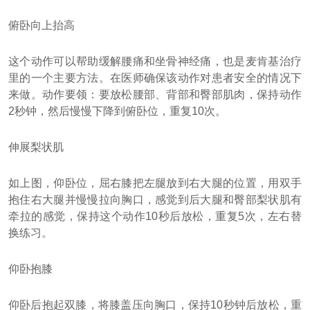
俯卧向上抬高
这个动作可以帮助缓解腰痛和坐骨神经痛，也是麦肯基治疗
里的一个主要方法。在医师确保该动作对患者安全的情况下
来做。动作要领：要放松腰部、背部和臀部肌肉，保持动作
2秒钟，然后慢慢下降到俯卧位，重复10次。
伸展梨状肌
如上图，仰卧位，屈右膝把左腿放到右大腿的位置，用双手
抱住右大腿并慢慢拉向胸口，感觉到后大腿和臀部梨状肌有
牵拉的感觉，保持这个动作10秒后放松，重复5次，左右替
换练习。
仰卧抱膝
仰卧后抱起双膝，将膝盖压向胸口，保持10秒钟后放松，重