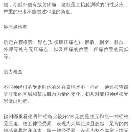
侧，小腿外侧有放射疼痛，这就是直抬腿测试的阳性反应，
严重的患者不能超过30度的角度。
疼痛点检查
确定在腰椎旁、臀点(梨状肌压痛点)、股后、腘窝、腓点、
外踝等处有无压痛点，以及疼痛的位置，疼痛位置的高低
等。
肌力检查
不同神经根的受累时他的外在表现是不一样的，通过检查感
觉异常的区域和某块肌肉力量的变化，初步对哪根神经根受
累做出判断。
福州哪里看坐骨神经痛比较好?常见的是腰五和骶一神经根
受压迫。腰五神经受累，表现为大脚趾深且翘起，足背的内
侧感觉异常和麻木。骶一神经受累，表现为整个脚掌下蹬无