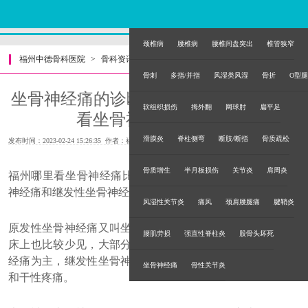
颈椎病
腰椎病
腰椎间盘突出
椎管狭窄
福州中德骨科医院
>
骨科资讯
>
骨刺
多指/并指
风湿类风湿
骨折
O型腿
坐骨神经痛的诊断及康复治疗!福州哪里
软组织损伤
拇外翻
网球肘
扁平足
看坐骨神经痛比较好?
滑膜炎
脊柱侧弯
断肢/断指
骨质疏松
发布时间：2023-02-24 15:26:35 作者：福州中德骨科医院
骨质增生
半月板损伤
关节炎
肩周炎
福州哪里看坐骨神经痛比较好?坐骨神经痛分为原发性坐骨
神经痛和继发性坐骨神经痛。
风湿性关节炎
痛风
颈肩腰腿痛
腱鞘炎
原发性坐骨神经痛又叫坐骨神经炎，目前发病原因不明，临
腰肌劳损
强直性脊柱炎
股骨头坏死
床上也比较少见，大部分出现症状的人群是以继发性坐骨神
经痛为主，继发性坐骨神经痛再进一步分类可分为根性疼痛
坐骨神经痛
骨性关节炎
和干性疼痛。