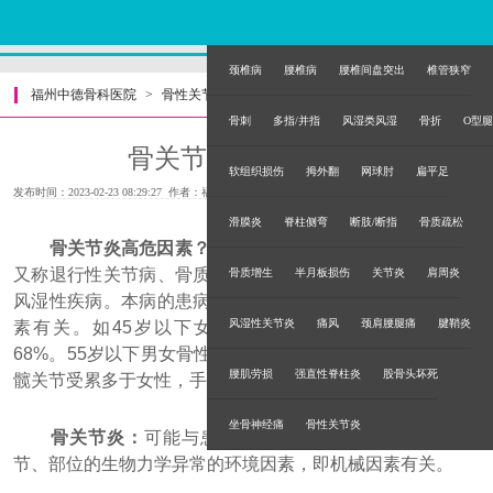
颈椎病
腰椎病
腰椎间盘突出
椎管狭窄
福州中德骨科医院
>
骨性关节炎
>
骨刺
多指/并指
风湿类风湿
骨折
O型腿
骨关节炎高危因素？
软组织损伤
拇外翻
网球肘
扁平足
发布时间：2023-02-23 08:29:27 作者：福州中德骨科医院
滑膜炎
脊柱侧弯
断肢/断指
骨质疏松
骨关节炎高危因素？
骨性关节炎（osteoarthritis，OA）
又称退行性关节病、骨质增生、骨关节病，是中老年常见的
骨质增生
半月板损伤
关节炎
肩周炎
风湿性疾病。本病的患病率和年龄、性别、民族以及地理因
风湿性关节炎
痛风
颈肩腰腿痛
腱鞘炎
素有关。如45岁以下女性患病率仅2%，而65岁以上达
68%。55岁以下男女骨性关节炎关节分布相同，而高龄男性
腰肌劳损
强直性脊柱炎
股骨头坏死
髋关节受累多于女性，手骨性关节炎则以女性多见。
坐骨神经痛
骨性关节炎
骨关节炎：
可能与患者自身易感性，以及导致特殊关
节、部位的生物力学异常的环境因素，即机械因素有关。