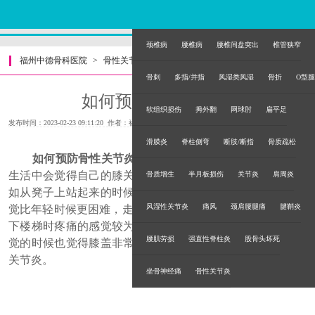
颈椎病
腰椎病
腰椎间盘突出
椎管狭窄
福州中德骨科医院
>
骨性关节炎
>
骨刺
多指/并指
风湿类风湿
骨折
O型腿
如何预防骨性关节炎
软组织损伤
拇外翻
网球肘
扁平足
发布时间：2023-02-23 09:11:20 作者：福州中德骨科医院
滑膜炎
脊柱侧弯
断肢/断指
骨质疏松
如何预防骨性关节炎？
随着年龄的增加，很多人在日常
生活中会觉得自己的膝关节慢慢出现一些不舒服的感觉，比
骨质增生
半月板损伤
关节炎
肩周炎
如从凳子上站起来的时候觉得膝盖没有力气，起立的过程感
风湿性关节炎
痛风
颈肩腰腿痛
腱鞘炎
觉比年轻时候更困难，走路的时候也觉得膝盖疼， 尤其是上
下楼梯时疼痛的感觉较为明显，甚至少部分人躺着不动和睡
腰肌劳损
强直性脊柱炎
股骨头坏死
觉的时候也觉得膝盖非常痛，那么这类人很可能就得了骨性
关节炎。
坐骨神经痛
骨性关节炎