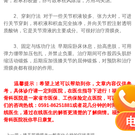
膏；若寒邪较盛，亦可散寒祛风除湿，方用乌头汤。
2、穿刺疗法 对于一些关节积液较多、张力大时，可进
行关节穿刺，将积液和积血完全抽净，并向关节腔注射透明
质酸钠，它是关节滑液的主要成分。可很好治疗滑膜炎。
3、固定与练功疗法 早期应卧床休息，抬高患肢，可用
弹力绷带加压包扎，并禁止负重。治疗期间可作股四头肌舒
缩活动锻炼，后期应加强膝关节的屈伸锻炼，对预防和治疗
滑膜炎都有很好的作用。
温馨提示：希望上述可以帮助到你，文章内容仅供参
考，具体诊疗请一定到医院，在医生指导下进行！福州中德
骨科医院是一家省市医保、工伤保险定点医院，可以拨打我
们的咨询热线：0591-86251881或者花几分钟的时间咨询在
线医生，通过在线医生的解答更清楚的了解病情。福州中德
骨科医院祝你早日康复。