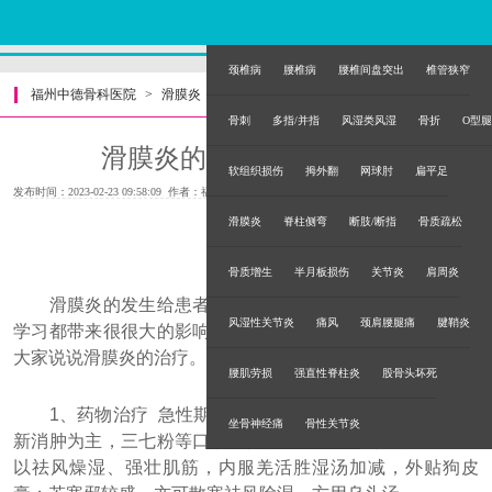
颈椎病
腰椎病
腰椎间盘突出
椎管狭窄
福州中德骨科医院
>
滑膜炎
>
骨刺
多指/并指
风湿类风湿
骨折
O型腿
滑膜炎的治疗方法有哪些
软组织损伤
拇外翻
网球肘
扁平足
发布时间：2023-02-23 09:58:09 作者：福州中德骨科医院
滑膜炎
脊柱侧弯
断肢/断指
骨质疏松
骨质增生
半月板损伤
关节炎
肩周炎
滑膜炎的发生给患者带来病痛的折磨，对患者的工作和
风湿性关节炎
痛风
颈肩腰腿痛
腱鞘炎
学习都带来很很大的影响，那么滑膜炎如何治疗呢？今天为
大家说说滑膜炎的治疗。
腰肌劳损
强直性脊柱炎
股骨头坏死
1、药物治疗 急性期滑膜损伤，瘀血积滞，治以散瘀生
坐骨神经痛
骨性关节炎
新消肿为主，三七粉等口服。慢性水湿稽留，肌筋弛弱，治
以祛风燥湿、强壮肌筋，内服羌活胜湿汤加减，外贴狗皮