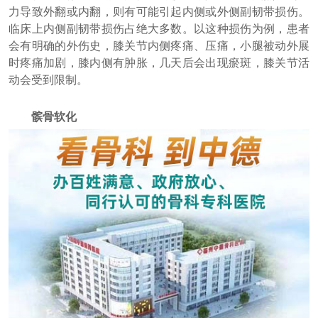
力导致外翻或内翻，则有可能引起内侧或外侧副韧带损伤。
临床上内侧副韧带损伤占绝大多数。以这种损伤为例，患者
会有明确的外伤史，膝关节内侧疼痛、压痛，小腿被动外展
时疼痛加剧，膝内侧有肿胀，几天后会出现瘀斑，膝关节活
动会受到限制。
髌骨软化