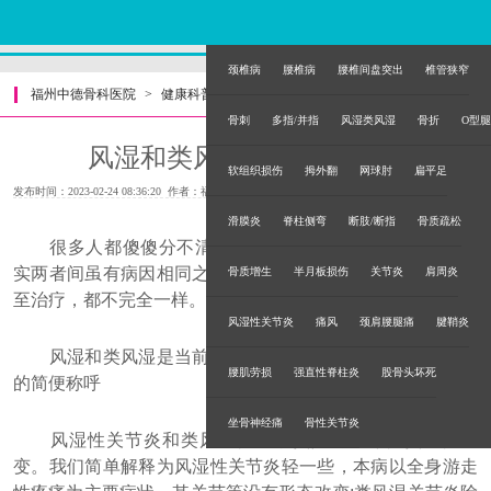
颈椎病
腰椎病
腰椎间盘突出
椎管狭窄
福州中德骨科医院
>
健康科普
>
骨刺
多指/并指
风湿类风湿
骨折
O型腿
风湿和类风湿有什么区别？
软组织损伤
拇外翻
网球肘
扁平足
发布时间：2023-02-24 08:36:20 作者：福州中德骨科医院
滑膜炎
脊柱侧弯
断肢/断指
骨质疏松
很多人都傻傻分不清风湿和类风湿到底有什么区别?其
实两者间虽有病因相同之处，但病理机制、临床症状表现乃
骨质增生
半月板损伤
关节炎
肩周炎
至治疗，都不完全一样。
风湿性关节炎
痛风
颈肩腰腿痛
腱鞘炎
风湿和类风湿是当前对风湿性关节炎和类风湿性关节炎
腰肌劳损
强直性脊柱炎
股骨头坏死
的简便称呼
坐骨神经痛
骨性关节炎
风湿性关节炎和类风湿性关节炎是两种寒性炎症性病
变。我们简单解释为风湿性关节炎轻一些，本病以全身游走