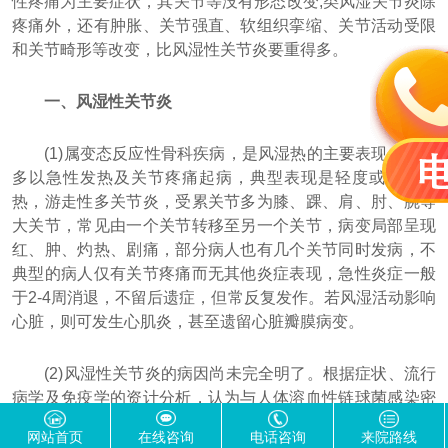
性疼痛为主要症状，其关节等没有形态改变;类风湿关节炎除
疼痛外，还有肿胀、关节强直、软组织挛缩、关节活动受限
和关节畸形等改变，比风湿性关节炎要重得多。
一、风湿性关节炎
(1)属变态反应性骨科疾病，是风湿热的主要表现之一。
多以急性发热及关节疼痛起病，典型表现是轻度或中度发
热，游走性多关节炎，受累关节多为膝、踝、肩、肘、腕等
大关节，常见由一个关节转移至另一个关节，病变局部呈现
红、肿、灼热、剧痛，部分病人也有几个关节同时发病，不
典型的病人仅有关节疼痛而无其他炎症表现，急性炎症一般
于2-4周消退，不留后遗症，但常反复发作。若风湿活动影响
心脏，则可发生心肌炎，甚至遗留心脏瓣膜病变。
(2)风湿性关节炎的病因尚未完全明了。根据症状、流行
病学及免疫学的资计分析，认为与人体溶血性链球菌感染密
切相关，目前注意到病毒感染与本病也有一定关系。
网站首页
在线咨询
电话咨询
来院路线