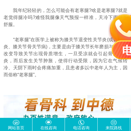
我年纪轻轻的，怎么可能会有老寒腿?啥是老寒腿?就是
老觉得腿冷吗?难怪我腿像天气预报一样准，天冷下雨就不
舒服。
“老寒腿”在医学上被称为膝关节退变性关节炎(或骨关节
炎、膝关节骨关节病)，主要是由于膝关节长年磨损与退行性
改变导致关节出现骨质增生，一旦受凉就会引起骨性关节
炎，而后发生关节肿胀，使得行动受限，因为它在气候转
冷、天阴下雨时会疼痛加重，且患者多以中老年人为主，因
而俗称“老寒腿”。
网站首页
在线咨询
电话咨询
来院路线