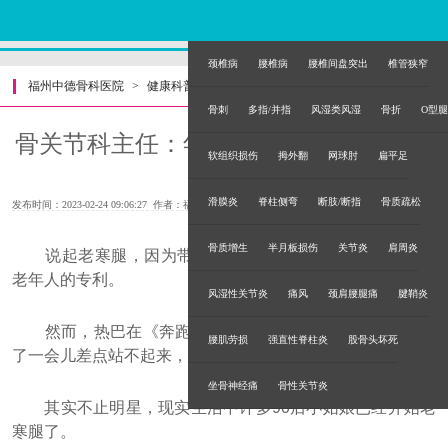
颈椎病
腰椎病
腰椎间盘突出
椎管狭窄
福州中德骨科医院
>
健康科普
>
骨刺
多指/并指
风湿类风湿
骨折
O型腿
骨关节科主任：年轻姑娘为何会患上“老
软组织损伤
拇外翻
网球肘
扁平足
寒腿”?
滑膜炎
脊柱侧弯
断肢/断指
骨质疏松
发布时间：2023-02-24 09:06:27 作者：福州中德骨科医院
骨质增生
半月板损伤
关节炎
肩周炎
说起老寒腿，因为带一个“老”字，让许多人误认为这是
老年人的专利。
风湿性关节炎
痛风
颈肩腰腿痛
腱鞘炎
然而，热巴在《奔跑吧》节目中，给长颈鹿量身高，蹲
腰肌劳损
强直性脊柱炎
股骨头坏死
了一会儿差点站不起来，直呼“哎哟我的老寒腿”。
坐骨神经痛
骨性关节炎
其实不止明星，现实生活中许多90后小姑娘已经开始老
寒腿了。