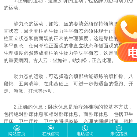
1.正确的运动：这里所讲的运动，包括静力态与动力态
的运动。
静力态的运动，如站、坐的姿势必须保持颈胸腰背的挺
直状态，因为脊柱的生物力学平衡态必须体现于正面观的脊
柱直立状态和侧面观的正常的生理弧度，这是脊柱的生物力
学平衡态，任何脊柱正面观的非直立状态和侧面观的异常的
生理弧度必然造成脊柱的生物力学失平衡态，这是脊柱退变
的重要病因。古人云：坐如钟，站如松，正合此理。
动力态的运动，可选择适合颈部功能锻炼的颈椎操、八
段锦、五禽戏等。在此基础上，可进一步做适当的慢跑、开
走、游泳、打球等运动。
2.正确的休息：卧床休息是治疗颈椎病的较基本方法，
包括绝对卧床休息和相对卧床休息。而卧床休息，包括卫生
用床、卫生用枕、卫生的睡眠姿势、合理的睡眠时间。颈椎
病的病因病理是慢性损伤，如不卫生的床、枕、睡眠姿势，
网站首页
在线咨询
电话咨询
来院路线
造成颈脊柱解剖形态的不稳定和不规整，造成颈椎间盘和颈