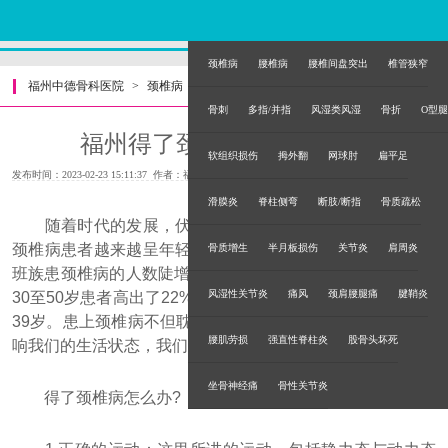
颈椎病
腰椎病
腰椎间盘突出
椎管狭窄
福州中德骨科医院
>
颈椎病
>
骨刺
多指/并指
风湿类风湿
骨折
O型腿
福州得了颈椎病去哪里治疗
软组织损伤
拇外翻
网球肘
扁平足
发布时间：2023-02-23 15:11:37 作者：福州中德骨科医院
滑膜炎
脊柱侧弯
断肢/断指
骨质疏松
随着时代的发展，伏案于电脑前工作的人群越来越多，
颈椎病患者越来越呈年轻化发展趋势。据统计，青少年和上
骨质增生
半月板损伤
关节炎
肩周炎
班族患颈椎病的人数陡增，其中30岁以下患者所占的比例比
风湿性关节炎
痛风
颈肩腰腿痛
腱鞘炎
30至50岁患者高出了22%，颈椎病的高发年龄从55岁下跌至
39岁。患上颈椎病不但耽误学习、影响工作，而且会严重影
腰肌劳损
强直性脊柱炎
股骨头坏死
响我们的生活状态，我们不得不重视。
坐骨神经痛
骨性关节炎
得了颈椎病怎么办?