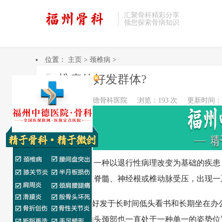
汇聚骨科精彩分享
领您探索骨病知识
位置：
主页
>
颈椎病
>
颈椎病的好发群体?
作者：福州中德骨科医院
浏览：193 次
更新时间：202
颈椎病是一种以退行性病理改变为基础的疾患，
厚，致使颈椎脊髓、神经根或椎动脉受压，出现一
1.颈椎病好发于长时间低头看书和长期坐在办公
并且，我们的头颈部也一直处于一种单一的姿势位