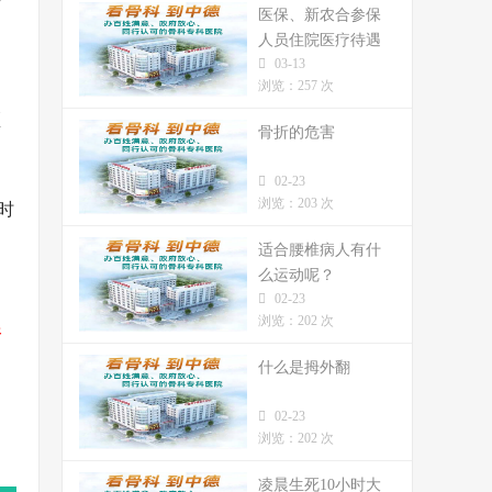
医保、新农合参保
人员住院医疗待遇
03-13
标准
浏览：257 次
颈
骨折的危害
02-23
浏览：203 次
时
适合腰椎病人有什
么运动呢？
02-23
浏览：202 次
资
什么是拇外翻
02-23
浏览：202 次
凌晨生死10小时大