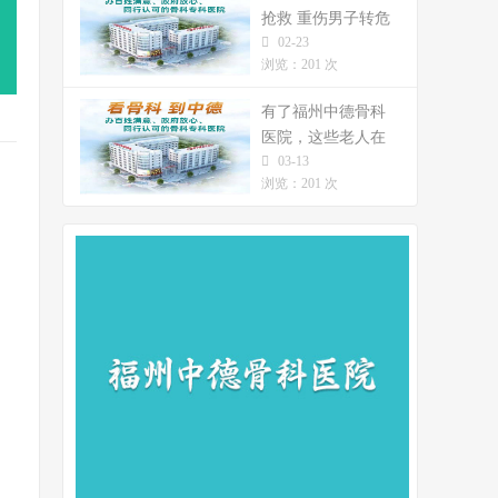
抢救 重伤男子转危
02-23
为安
浏览：201 次
有了福州中德骨科
医院，这些老人在
03-13
今年重阳节站起来
浏览：201 次
了