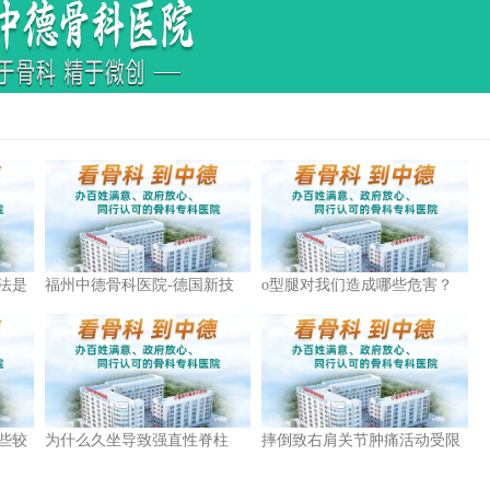
法是
福州中德骨科医院-德国新技
o型腿对我们造成哪些危害？
术“超氧O3”绿色免疫疗法
些较
为什么久坐导致强直性脊柱
摔倒致右肩关节肿痛活动受限
炎？
现已康复出院