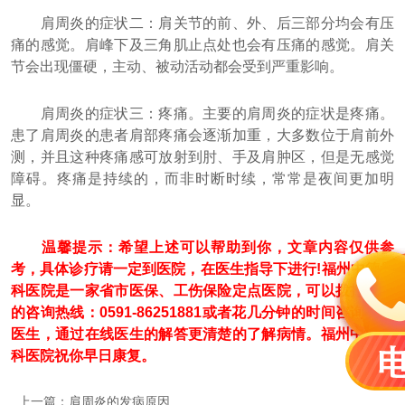
肩周炎的症状二：肩关节的前、外、后三部分均会有压
痛的感觉。肩峰下及三角肌止点处也会有压痛的感觉。肩关
节会出现僵硬，主动、被动活动都会受到严重影响。
肩周炎的症状三：疼痛。主要的肩周炎的症状是疼痛。
患了肩周炎的患者肩部疼痛会逐渐加重，大多数位于肩前外
测，并且这种疼痛感可放射到肘、手及肩肿区，但是无感觉
障碍。疼痛是持续的，而非时断时续，常常是夜间更加明
显。
温馨提示：希望上述可以帮助到你，文章内容仅供参
考，具体诊疗请一定到医院，在医生指导下进行!福州中德骨
科医院是一家省市医保、工伤保险定点医院，可以拨打我们
的咨询热线：0591-86251881或者花几分钟的时间咨询在线
医生，通过在线医生的解答更清楚的了解病情。福州中德骨
科医院祝你早日康复。
上一篇：
肩周炎的发病原因