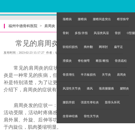
颈椎病
腰椎病
腰椎间盘突出
椎管狭窄
福州中德骨科医院
>
肩周炎
>
骨刺
多指/并指
风湿类风湿
骨折
O型腿
常见的肩周炎的症状有哪些表现?
软组织损伤
拇外翻
网球肘
扁平足
发布时间：2023-02-23 15:17:27 作者：福州中德骨科医院
滑膜炎
脊柱侧弯
断肢/断指
骨质疏松
常见的肩周炎的症状有哪些表现?专家指出，虽然肩周
炎是一种常见的疾病，但是人们对肩周炎的症状了解的一恶
骨质增生
半月板损伤
关节炎
肩周炎
补是特别清楚，为了让更多的人了解肩周炎，下面就给大家
风湿性关节炎
痛风
颈肩腰腿痛
腱鞘炎
介绍下，肩周炎的症状有哪些。
腰肌劳损
强直性脊柱炎
股骨头坏死
肩周炎发的症状一：功能障碍。肩周炎患者会出现肩部
活动受限，活动时疼痛感十分明显。肩周炎的症状主要是以
坐骨神经痛
骨性关节炎
肩外展、外旋、后伸等功能受限为主。当疾病严重时，肩处
于内旋位，肌肉萎缩明显。