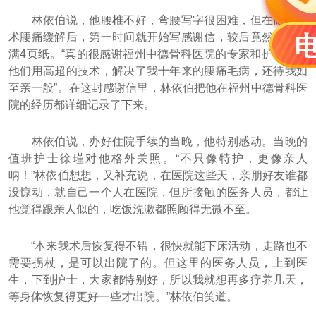
林依伯说，他腰椎不好，弯腰写字很困难，但在做完手
术腰痛缓解后，第一时间就开始写感谢信，较后竟然写了满
满4页纸。“真的很感谢福州中德骨科医院的专家和护士们，
他们用高超的技术，解决了我十年来的腰痛毛病，还待我如
至亲一般”。在这封感谢信里，林依伯把他在福州中德骨科医
院的经历都详细记录了下来。
林依伯说，办好住院手续的当晚，他特别感动。当晚的
值班护士徐瑾对他格外关照。“不只像特护，更像亲人
呐！”林依伯想想，又补充说，在医院这些天，亲朋好友谁都
没惊动，就自己一个人在医院，但所接触的医务人员，都让
他觉得跟亲人似的，吃饭洗漱都照顾得无微不至。
“本来我术后恢复得不错，很快就能下床活动，走路也不
需要拐杖，是可以出院了的。但这里的医务人员，上到医
生，下到护士，大家都特别好，所以我就想再多疗养几天，
等身体恢复得更好一些才出院。”林依伯笑道。