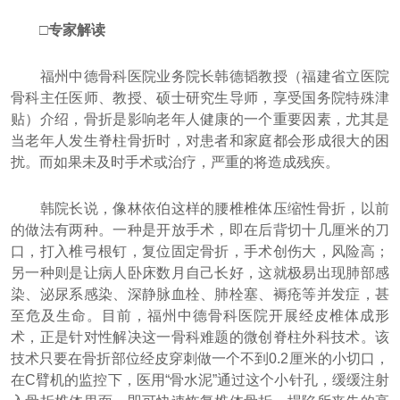
□专家解读
福州中德骨科医院业务院长韩德韬教授（福建省立医院
骨科主任医师、教授、硕士研究生导师，享受国务院特殊津
贴）介绍，骨折是影响老年人健康的一个重要因素，尤其是
当老年人发生脊柱骨折时，对患者和家庭都会形成很大的困
扰。而如果未及时手术或治疗，严重的将造成残疾。
韩院长说，像林依伯这样的腰椎椎体压缩性骨折，以前
的做法有两种。一种是开放手术，即在后背切十几厘米的刀
口，打入椎弓根钉，复位固定骨折，手术创伤大，风险高；
另一种则是让病人卧床数月自己长好，这就极易出现肺部感
染、泌尿系感染、深静脉血栓、肺栓塞、褥疮等并发症，甚
至危及生命。目前，福州中德骨科医院开展经皮椎体成形
术，正是针对性解决这一骨科难题的微创脊柱外科技术。该
技术只要在骨折部位经皮穿刺做一个不到0.2厘米的小切口，
在C臂机的监控下，医用“骨水泥”通过这个小针孔，缓缓注射