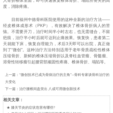
入骨折椎体里面，即可快速恢复椎体骨折、塌陷所丧失的高
度，消除疼痛。
目前福州中德骨科医院使用的这种全新的治疗方法——
经皮椎体成形术（PKP），有效解决了椎体骨折病人的苦
恼。不需要开刀，治疗时间半小时左右，也无需缝合，不留
疤痕，治疗半小时后就可达到止痛效果。恢复快，患者第二
天就能下床，恢复自理能力，术后3天即可以出院，真正做
到了“微创”。这种治疗方法特别适用于老年骨质疏松性椎体
压缩骨折、新鲜的椎体压缩骨折以及脊柱血管瘤、骨髓瘤、
溶骨性转移瘤引起腰背部顽固性疼痛、椎体骨折、塌陷等。
上一篇：
“微创技术已成为骨病治疗的主角”--骨科专家谈骨科治疗的
大变化
下一篇：
治疗腰椎间盘突出 八成可用微创新技术
相关文章：
★
膝关节炎的症状危害有哪些?