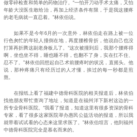
做零碎检查和简单的药物治疗。“一怕开刀动手术太痛，又怕
年龄大没医生敢给治，再加上经济条件有限，于是我这腰疼
的老毛病就一直忍着。”林依伯说。
如果不是今年6月的一次意外，林依伯走在路上被一位
行色匆忙的年轻人撞倒在地，再度腰椎骨折，他说自己也没
打算再折腾这副老身板儿了。“这次被撞到后，我那个腰疼得
啊，坐也坐不得，睡也睡不得，也翻不了身，实在扛不住、
忍不了。”林依伯回想起自己术前腰疼时的状况，直摇头。他
说，那种疼痛只有经历过的人才懂，挨过的每一秒都是煎
熬。
在报纸上看了福建中德骨科医院的相关报道后，林依伯
找他朋友帮忙查询了地址，知道是在福州洋下新村这边的一
所专业骨科医院。“我看了报道，知道这里有很多资深的骨科
专家，看了很多这家医院举办惠民公益活动的报道，所以我
就带着试试看的心态来这里求医了。”林依伯坦言，他到福州
中德骨科医院完全是慕名而来的。