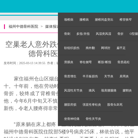
颈椎病
腰椎病
腰椎间盘突出
椎管狭窄
福州中德骨科医院
>
媒体报道
>
骨刺
多指/并指
风湿类风湿
骨折
O型腿
空巢老人意外跌倒多节腰椎骨折 福州中
软组织损伤
拇外翻
网球肘
扁平足
德骨科医务人员热心相助
滑膜炎
脊柱侧弯
断肢/断指
骨质疏松
发布时间：2025-03-13 14:39:55 作者：福州中德骨科医院
骨质增生
半月板损伤
关节炎
肩周炎
家住福州仓山区烟台山附近的低保老人林依伯，年近八
十。十年前，他在劳动时意外跌倒，致背椎七，腰椎四、五
风湿性关节炎
痛风
颈肩腰腿痛
腱鞘炎
骨折，较终成了背椎骨伤残人（四级）。一直持续腰疼的
他，今年6月中旬又不慎被人撞倒，再度腰椎骨折。旧伤加
腰肌劳损
强直性脊柱炎
股骨头坏死
新伤，令老人腰疼得非常厉害。
坐骨神经痛
骨性关节炎
“原来躺在床上都疼，生活完全无法自理。”昨日，躺在
福州中德骨科医院住院部5楼9号病房25床，林依伯说，他平