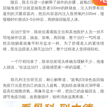
随后，陈主任进一步解释了操作的步骤，超氧(O)绿色血
回输免疫疗法就是抽取患者100ml的静脉血，注入到带有抗
凝剂的灭菌容器内，然后向容器内注入医用氧约100ml，慢
慢顺时针摇动3~5分钟后，再静脉回输至人体。
在治疗室中，陈依伯看着陈主任和其他医护人员一丝不
苟地操作仪器，抽血、加氧，再回输，整个治疗一气呵成，
然后他躺着就像平时吊盐水一样。为了舒缓老人的紧张情
绪，医生边跟老人聊天边治疗，整个过程老人觉得很轻松。
一个疗程结束了，陈依伯发现头疼确实缓解不少，他逢
人就说，“在这边治疗，还能感受家一样的温暖。”
陈孔利主任听完后，耐心解释道，“超氧(O)绿色血回输
免疫疗法是把自己的血注入超氧，犹如给血液做次深呼吸，
提高红细胞供氧，再像吊盐水一样，把自己的血输回去，能
调节免疫功能，改善微循环，较终消炎远离疼痛。”