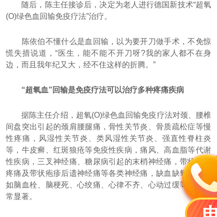
随后，陈主任接诊后，决定为老人进行德国新技术“超氧
(O)绿色血回输免疫疗法”治疗。
陈依伯不懂什么是血回输，以为要开刀做手术，不免惊
慌失措说道，“医生，能不能不开刀呀?我的家人都不在身
边，而且我年纪又大，经不住这样的折腾。”
“超氧血”回输是免疫疗法可以治疗多种疼痛疾病
据陈主任介绍，超氧(O)绿色血回输免疫疗法对颈、腰椎
间盘突出引起的颈肩腰腿痛，骨性关节炎、骨质疏松症等慢
性疼痛，风湿性关节炎、类风湿性关节炎、强直性脊柱炎
等，牛皮癣、红斑狼疮等免疫性疾病，痛风、高血脂等代谢
性疾病，三叉神经痛、糖尿病引起的末梢神经痛，带状疱疹
疼痛及带状疱疹后遗神经痛等各类神经痛，缺血缺氧性疾病
如脑血栓、脑梗死、心绞痛、心律不齐、心动过缓等疗效非
常显著。