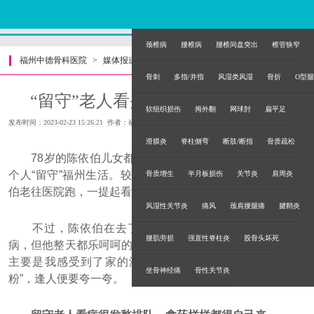
颈椎病
腰椎病
腰椎间盘突出
椎管狭窄
福州中德骨科医院
>
媒体报道
>
骨刺
多指/并指
风湿类风湿
骨折
O型腿
“留守”老人看头痛后 成了“中德粉”
软组织损伤
拇外翻
网球肘
扁平足
发布时间：2023-02-23 15:26:21 作者：福州中德骨科医院
滑膜炎
脊柱侧弯
断肢/断指
骨质疏松
78岁的陈依伯儿女都在国外，老伴去世得早，如今他一
个人“留守”福州生活。较近两个月，由于头痛得厉害，陈依
骨质增生
半月板损伤
关节炎
肩周炎
伯老往医院跑，一提起看病就直皱眉头。
风湿性关节炎
痛风
颈肩腰腿痛
腱鞘炎
不过，陈依伯在去了福州中德骨科医院后，同样是看
腰肌劳损
强直性脊柱炎
股骨头坏死
病，但他整天都乐呵呵的。老人家说，“不仅是病看好了，较
主要是我感受到了家的温暖。”如今，他俨然是一个“中德
坐骨神经痛
骨性关节炎
粉”，逢人便要夸一夸。