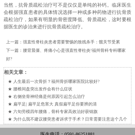
当然，抗骨质疏松治疗可不是仅仅是单纯的补钙。临床医生
会根据强直患者的具体情况选择一种或多种药物进行抗骨质
疏松治疗，如果有明显的骨密度降低、骨质疏松，这时要根
据医生的诊治来进行抗骨质疏松治疗。
上一篇：
强直性脊柱炎患者需要警惕的致残杀手：髋关节受累
下一篇：
腰背晨僵、疼痛小心是强直性脊柱炎!福州骨科专科哪家
好?
相关文章：
★
人生最后一次骨折？福州骨折哪家医院比较好?
★
腰椎间盘突出发作会有什么症状
★
右侧坐骨神经痛是何原因引起怎么治疗
★
扁平足| 扁平足危害大 真假扁平足你要辨的清
★
六旬劳模四年腰痛，骨科专家高效治好获锦旗
★
为什么我不建议腰突患者诉求于手术？日常需要注意这个几个
事项！
医生电话：0591-86251881