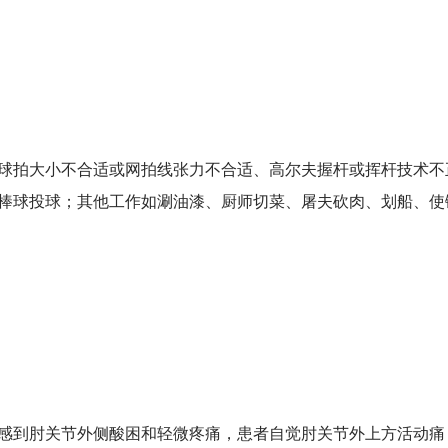
拍大小不合适或网拍线张力不合适、高尔夫握杆或挥杆技术不
棒球投球；其他工作如涮油漆、厨师切菜、屠夫砍肉、划船、使
到肘关节外侧酸困和轻微疼痛，患者自觉肘关节外上方活动痛