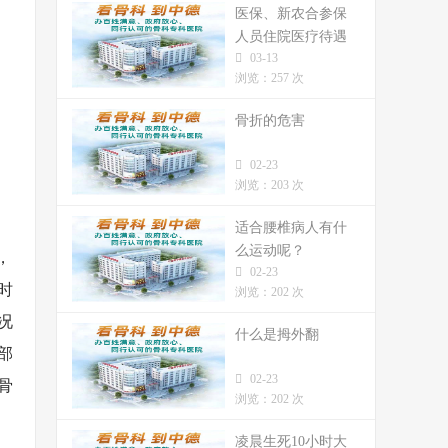
医保、新农合参保
人员住院医疗待遇
03-13
标准
浏览：257 次
骨折的危害
02-23
浏览：203 次
适合腰椎病人有什
么运动呢？
，
02-23
时
浏览：202 次
况
什么是拇外翻
部
02-23
骨
浏览：202 次
凌晨生死10小时大