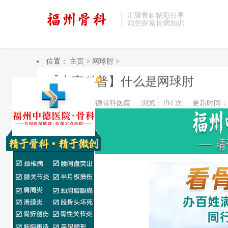
汇聚骨科精彩分享
领您探索骨病知识
位置：
主页
>
网球肘
>
【专家科普】什么是网球肘
作者：福州中德骨科医院
浏览：194 次
更新时间：202