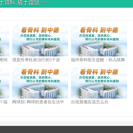
椎间
强直性脊柱炎治疗的5个误
福州骨科医生提醒：幼儿练舞
区，你中了几个？
蹈千万要当心，一不小心可能
致残！
？福
网球肘| 网球肘患者在生活中
出现晨僵应该怎么办
如何保健？