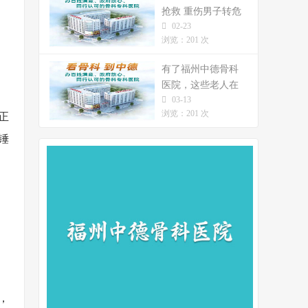
抢救 重伤男子转危
02-23
为安
浏览：201 次
有了福州中德骨科
医院，这些老人在
03-13
今年重阳节站起来
浏览：201 次
正
了
锤
，