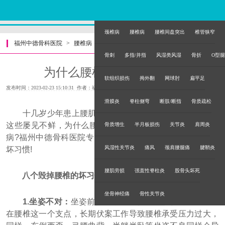
颈椎病
腰椎病
腰椎间盘突出
椎管狭窄
福州中德骨科医院
>
腰椎病
>
骨刺
多指/并指
风湿类风湿
骨折
O型腿
为什么腰椎会疼你知道吗?
软组织损伤
拇外翻
网球肘
扁平足
发布时间：2023-02-23 15:10:31 作者：福州中德骨科医院
滑膜炎
脊柱侧弯
断肢/断指
骨质疏松
十几岁少年患上腰肌劳损，二十出头的白领腰椎疼痛，
这些屡见不鲜，为什么腰椎会疼你知道吗?为何就得了腰椎
骨质增生
半月板损伤
关节炎
肩周炎
病?福州中德骨科医院专家给大家讲解一下八个毁掉腰椎的
风湿性关节炎
痛风
颈肩腰腿痛
腱鞘炎
坏习惯!
腰肌劳损
强直性脊柱炎
股骨头坏死
八个毁掉腰椎的坏习惯：
坐骨神经痛
骨性关节炎
1.坐姿不对：
坐姿前倾时，头、躯干和上肢的重量集中
在腰椎这一个支点，长期伏案工作导致腰椎承受压力过大，