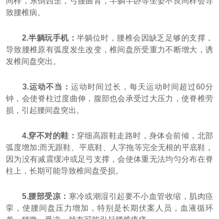
同样，东倒西歪，弓腰曲背，半躺半卧等坐姿不良同样会导
致腰椎病。
2.半躺玩手机：
半躺位时，腰椎会因缺乏足够的支撑，
导致腰椎原有弧度发生改变，椎间盘所受重力不断增大，诱
发椎间盘突出。
3.运动不当：
运动时间过长，每天运动时间超过60分
钟，会使脊柱过度曲伸，腹部也会承受过大压力，使脊椎劳
损，引起腰间盘突出。
4.穿不对的鞋：
穿细高跟鞋走路时，身体会前倾，北部
弧度增加;而无跟鞋、平底鞋、人字拖等完全无根的平底鞋，
因为没有减震缓冲或足弓支撑，会使体重无法均匀分布在脊
柱上，长期可能导致椎间盘受损。
5.腰部受凉：
寒冷或潮湿引起要不小血管收缩，肌肉痉
挛，使腰间盘压力增加，特别是长期伏案人员，血液循环