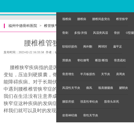
颈椎病
腰椎病
腰椎间盘突出
椎管狭窄
福州中德骨科医院
>
椎管狭窄
>
骨刺
多指/并指
风湿类风湿
骨折
O型腿
腰椎椎管狭窄症的发病症状
软组织损伤
拇外翻
网球肘
扁平足
发布时间：2023-02-22 16:33:58 作者：福州中德骨科医院
滑膜炎
脊柱侧弯
断肢/断指
骨质疏松
腰椎狭窄疾病指的是因为各种原因导致患者的椎管各径线
变短，压迫到硬膜囊，脊髓及神经根，从而引发对应神经功
骨质增生
半月板损伤
关节炎
肩周炎
能障碍疾病。对于长期伏案工作的朋友们来说，你们在生活
风湿性关节炎
痛风
颈肩腰腿痛
腱鞘炎
中遇到腰椎椎管狭窄症的情况是比较常见的，它主要是因为
我们在生活没有注意养成正确的坐姿导致的。对于腰椎椎管
腰肌劳损
强直性脊柱炎
股骨头坏死
狭窄症这种疾病的发病症状，我们文章中可以了解一下，这
样我们就可以及时的发现腰椎椎管狭窄症的存在。
坐骨神经痛
骨性关节炎