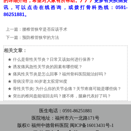
的详细介绍，希望对大家有所帮助。》》》
更多有关疾病资
讯，可以点击在线咨询，或拨打骨科热线：0591-
86251881。
上一篇：
腰椎管狭窄是否应该手术
下一篇：
预防椎管狭窄的方法
相关文章：
★
什么是骨性关节炎？日常又该如何进行保养？
★
诱发痛风急性关节炎的因素有哪些呢？
★
痛风性关节炎是怎么回事？福州骨科医院能治好吗？
★
骨病没早治 80岁老太驼背90度
★
骨性关节炎| 为什么你的关节会痛？关节疼痛可能是哪些病？
★
突出的椎间盘能缩回去吗？腰不疼，腿麻代表好了吗？
医生电话：0591-86251881
医院地址：福州市六一北路171号
版权© 福州中德骨科医院
闽ICP备16013431号-1